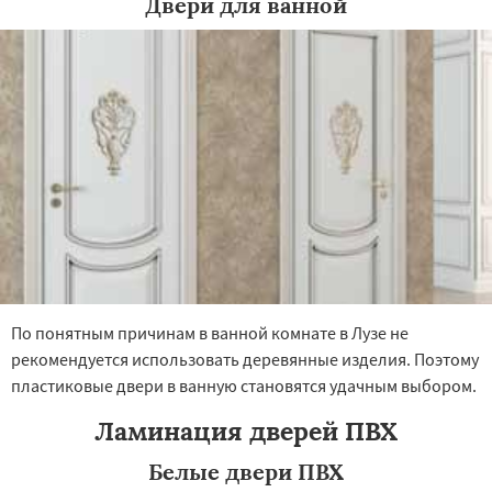
Двери для ванной
×
×
Работаем по
УЗНАТЬ ПОДРОБНЕЕ
регионам
Малмыж
Мураши
Нолинск
Омутнинск
Орлов
Слободской
Советск
Сосновка
Уржум
Яранск
Даю согласие на обработку персональных данных
По понятным причинам в ванной комнате в Лузе не
рекомендуется использовать деревянные изделия. Поэтому
пластиковые двери в ванную становятся удачным выбором.
Ламинация дверей ПВХ
Белые двери ПВХ