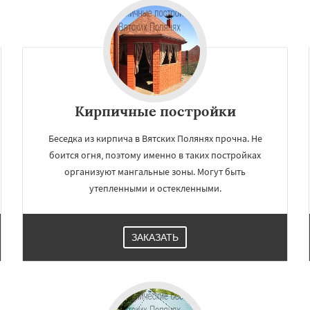
Кирпичные постройки
Беседка из кирпича в Вятских Полянях прочна. Не
боится огня, поэтому именно в таких постройках
организуют мангальные зоны. Могут быть
×
×
утепленными и остекленными.
м по
УЗНАТЬ ПОДРОБНЕЕ
нам
ЗАКАЗАТЬ
ирово-Чепецк
Кирс
Малмыж
Мураши
нск
Орлов
Слободской
ка
Уржум
Яранск