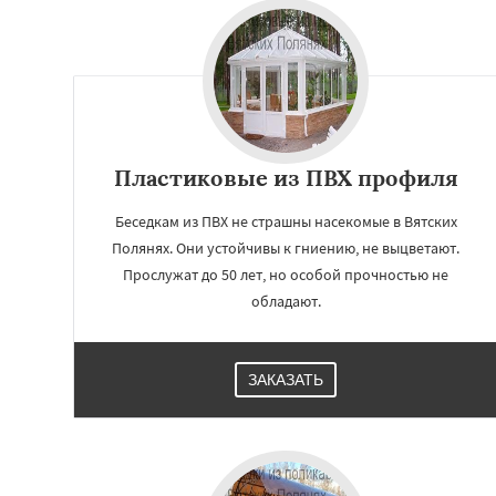
Пластиковые из ПВХ профиля
Беседкам из ПВХ не страшны насекомые в Вятских
Полянях. Они устойчивы к гниению, не выцветают.
Прослужат до 50 лет, но особой прочностью не
обладают.
Работае
регио
ЗАКАЗАТЬ
Зуевка
Киров
К
Котельнич
Луза
Нолинск
Омутни
Советск
Соснов