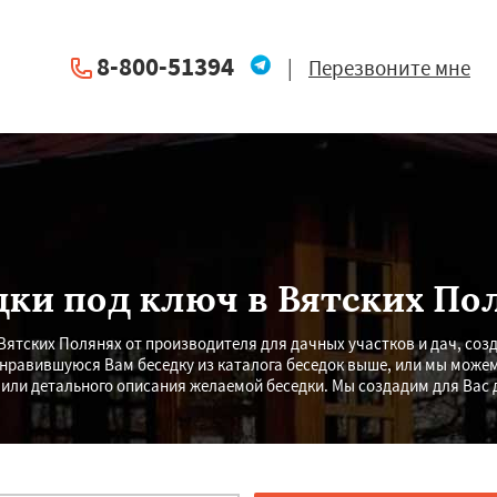
8-800-51394
|
Перезвоните мне
дки под ключ в Вятских По
Вятских Полянях от производителя для дачных участков и дач, соз
онравившуюся Вам беседку из каталога беседок выше, или мы можем
или детального описания желаемой беседки. Мы создадим для Вас