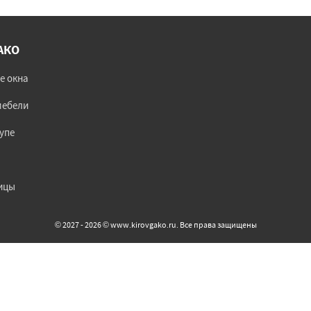
АКО
е окна
мебели
упе
ицы
© 2027 - 2026 © www.kirovgako.ru. Все права защищены