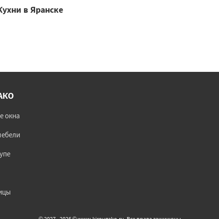
Кухни в Яранске
АКО
е окна
мебели
упе
ицы
© 2027 - 2026 © www.kirovgako.ru. Все права защищены