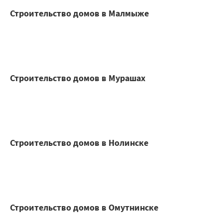
Строительство домов в Малмыже
Строительство домов в Мурашах
Строительство домов в Нолинске
Строительство домов в Омутнинске