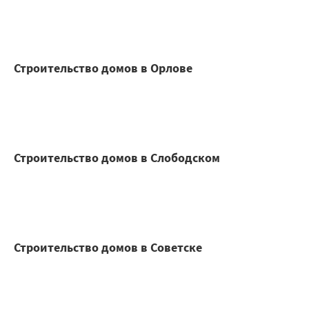
Строительство домов в Орлове
Строительство домов в Слободском
Строительство домов в Советске