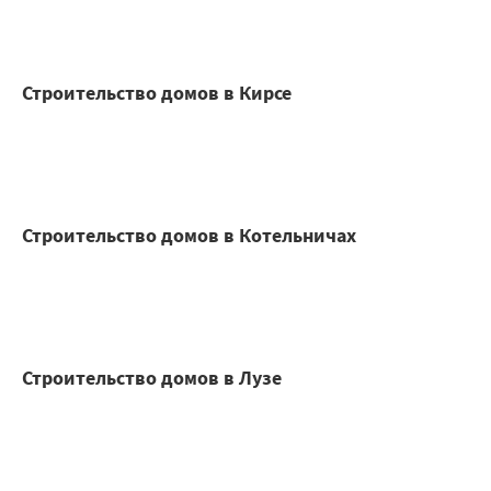
Строительство домов в Кирсе
Строительство домов в Котельничах
Строительство домов в Лузе