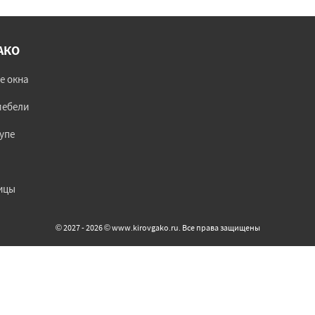
АКО
е окна
мебели
упе
ицы
© 2027 - 2026 © www.kirovgako.ru. Все права защищены