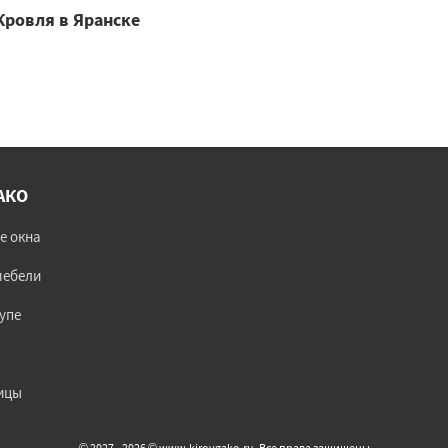
Кровля в Яранске
АКО
е окна
мебели
упе
ицы
© 2027 - 2026 © www.kirovgako.ru. Все права защищены